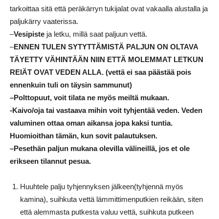
tarkoittaa sitä että peräkärryn tukijalat ovat vakaalla alustalla ja
paljukärry vaaterissa.
–
Vesipiste
ja letku, millä saat paljuun vettä.
–
ENNEN TULEN SYTYTTÄMISTÄ PALJUN ON OLTAVA
TÄYETTY VÄHINTÄÄN NIIN ETTÄ MOLEMMAT LETKUN
REIÄT OVAT VEDEN ALLA. (vettä ei saa päästää pois
ennenkuin tuli on täysin sammunut)
–
Polttopuut
, voit tilata ne myös meiltä mukaan.
-Kaivo/oja tai vastaava mihin voit
tyhjentää veden
. Veden
valuminen ottaa oman aikansa jopa kaksi tuntia.
Huomioithan tämän, kun sovit palautuksen.
–
Pesethän
paljun mukana olevilla välineillä, jos et ole
erikseen tilannut pesua.
Huuhtele palju tyhjennyksen jälkeen(tyhjennä myös
kamina), suihkuta vettä lämmittimenputkien reikään, siten
että alemmasta putkesta valuu vettä, suihkuta putkeen