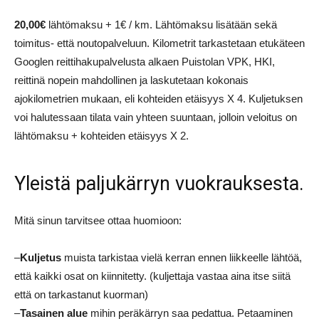
20,00€
lähtömaksu + 1€ / km. Lähtömaksu lisätään sekä
toimitus- että noutopalveluun. Kilometrit tarkastetaan etukäteen
Googlen reittihakupalvelusta alkaen Puistolan VPK, HKI,
reittinä nopein mahdollinen ja laskutetaan kokonais
ajokilometrien mukaan, eli kohteiden etäisyys X 4. Kuljetuksen
voi halutessaan tilata vain yhteen suuntaan, jolloin veloitus on
lähtömaksu + kohteiden etäisyys X 2.
Yleistä paljukärryn vuokrauksesta.
Mitä sinun tarvitsee ottaa huomioon:
–
Kuljetus
muista tarkistaa vielä kerran ennen liikkeelle lähtöä,
että kaikki osat on kiinnitetty. (kuljettaja vastaa aina itse siitä
että on tarkastanut kuorman)
–
Tasainen alue
mihin peräkärryn saa pedattua. Petaaminen