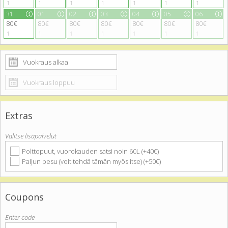
1
1
1
1
1
1
1
31
01
02
03
04
05
06
80€
80€
80€
80€
80€
80€
80€
1
1
1
1
1
1
1
Extras
Valitse lisäpalvelut
Polttopuut, vuorokauden satsi noin 60L (+40€)
Paljun pesu (voit tehdä tämän myös itse) (+50€)
Coupons
Enter code