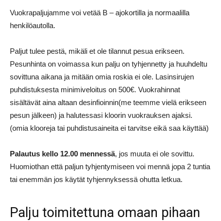
Vuokrapaljujamme voi vetää B – ajokortilla ja normaalilla
henkilöautolla.
Paljut tulee pestä, mikäli et ole tilannut pesua erikseen.
Pesunhinta on voimassa kun palju on tyhjennetty ja huuhdeltu
sovittuna aikana ja mitään omia roskia ei ole. Lasinsirujen
puhdistuksesta minimiveloitus on 500€. Vuokrahinnat
sisältävät aina altaan desinfioinnin(me teemme vielä erikseen
pesun jälkeen) ja halutessasi kloorin vuokrauksen ajaksi.
(omia klooreja tai puhdistusaineita ei tarvitse eikä saa käyttää)
Palautus kello 12.00 mennessä
, jos muuta ei ole sovittu.
Huomiothan että paljun tyhjentymiseen voi mennä jopa 2 tuntia
tai enemmän jos käytät tyhjennyksessä ohutta letkua.
Palju toimitettuna omaan pihaan