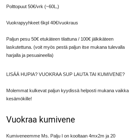
Polttopuut 50€/vrk (~60L,)
Vuokrapyyhkeet 6kpl 40€/vuokraus
Paljun pesu 50€ etukäteen tilattuna / 100€ jälkikäteen
laskutettuna. (voit myös pestä paljun itse mukana tulevalla
harjalla ja pesuaineella)
LISÄÄ HUPIA? VUOKRAA SUP LAUTA TAI KUMIVENE?
Molemmat kulkevat paljun kyydissä helposti mukana vaikka
kesämökille!
Vuokraa kumivene
Kumiveneemme Ms. Palju I on kooltaan 4mx2m ja 20