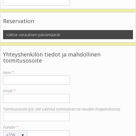
Reservation
Valitse varauksen päivämäärät
Yhteyshenkilön tiedot ja mahdollinen
toimitusosoite
Nimi
*
Email
*
Toimitusosoite (jos olet valinnut toimituksen tai noudon lisäpalveluista)
Puhelin
*
▾
+358