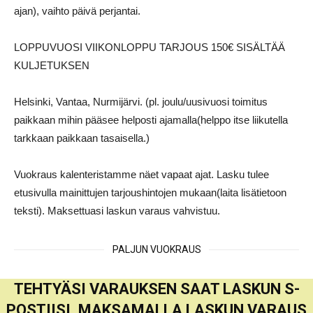
ajan), vaihto päivä perjantai.
LOPPUVUOSI VIIKONLOPPU TARJOUS 150€ SISÄLTÄÄ
KULJETUKSEN
Helsinki, Vantaa, Nurmijärvi. (pl. joulu/uusivuosi toimitus
paikkaan mihin pääsee helposti ajamalla(helppo itse liikutella
tarkkaan paikkaan tasaisella.)
Vuokraus kalenteristamme näet vapaat ajat. Lasku tulee
etusivulla mainittujen tarjoushintojen mukaan(laita lisätietoon
teksti). Maksettuasi laskun varaus vahvistuu.
PALJUN VUOKRAUS
TEHTYÄSI VARAUKSEN SAAT LASKUN S-
POSTIISI. MAKSAMALLA LASKUN VARAUS