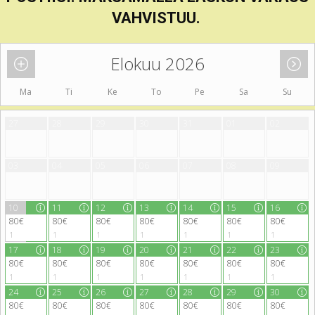
VAHVISTUU.
Elokuu 2026
Ma
Ti
Ke
To
Pe
Sa
Su
27
28
29
30
31
01
02
03
04
05
06
07
08
09
10
11
12
13
14
15
16
80€
80€
80€
80€
80€
80€
80€
1
1
1
1
1
1
1
17
18
19
20
21
22
23
80€
80€
80€
80€
80€
80€
80€
1
1
1
1
1
1
1
24
25
26
27
28
29
30
80€
80€
80€
80€
80€
80€
80€