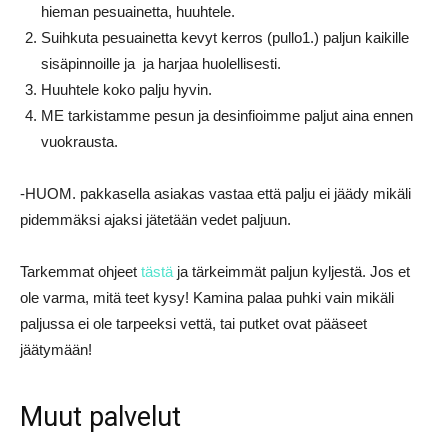
hieman pesuainetta, huuhtele.
Suihkuta pesuainetta kevyt kerros (pullo1.) paljun kaikille
sisäpinnoille ja ja harjaa huolellisesti.
Huuhtele koko palju hyvin.
ME tarkistamme pesun ja desinfioimme paljut aina ennen
vuokrausta.
-HUOM. pakkasella asiakas vastaa että palju ei jäädy mikäli
pidemmäksi ajaksi jätetään vedet paljuun.
Tarkemmat ohjeet
tästä
ja tärkeimmät paljun kyljestä. Jos et
ole varma, mitä teet kysy! Kamina palaa puhki vain mikäli
paljussa ei ole tarpeeksi vettä, tai putket ovat pääseet
jäätymään!
Muut palvelut