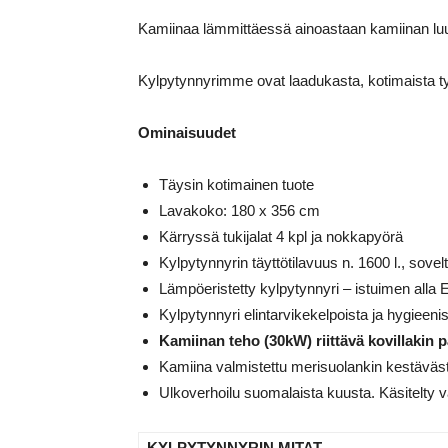
Kamiinaa lämmittäessä ainoastaan kamiinan luu
Kylpytynnyrimme ovat laadukasta, kotimaista ty
Ominaisuudet
Täysin kotimainen tuote
Lavakoko: 180 x 356 cm
Kärryssä tukijalat 4 kpl ja nokkapyörä
Kylpytynnyrin täyttötilavuus n. 1600 l., sovel
Lämpöeristetty kylpytynnyri – istuimen alla 
Kylpytynnyri elintarvikekelpoista ja hygieeni
Kamiinan teho (30kW) riittävä kovillakin p
Kamiina valmistettu merisuolankin kestäväst
Ulkoverhoilu suomalaista kuusta. Käsitelty v
KYLPYTYNNYRIN MITAT