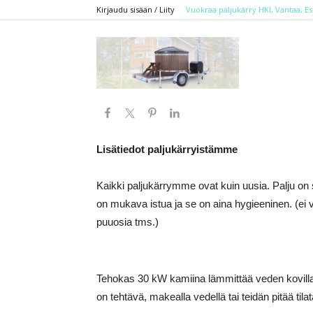
Kirjaudu sisään / Liity
Vuokraa paljukärry HKI, Vantaa, E
Vuokraapalju.co
Lisätiedot paljukärryistämme
Kaikki paljukärrymme ovat kuin uusia. Palju on s
on mukava istua ja se on aina hygieeninen. (ei v
puuosia tms.)
Tehokas 30 kW kamiina lämmittää veden kovillak
on tehtävä, makealla vedellä tai teidän pitää tila