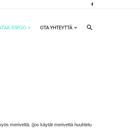
NTAA, ESPOO
OTA YHTEYTTÄ
yös merivettä. (jos käytät merivettä huuhtelu