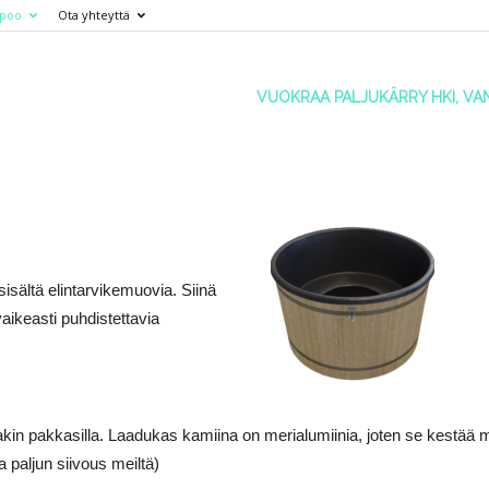
spoo
Ota yhteyttä
m
VUOKRAA PALJUKÄRRY HKI, VA
isältä elintarvikemuovia. Siinä
aikeasti puhdistettavia
in pakkasilla. Laadukas kamiina on merialumiinia, joten se kestää m
ta paljun siivous meiltä)