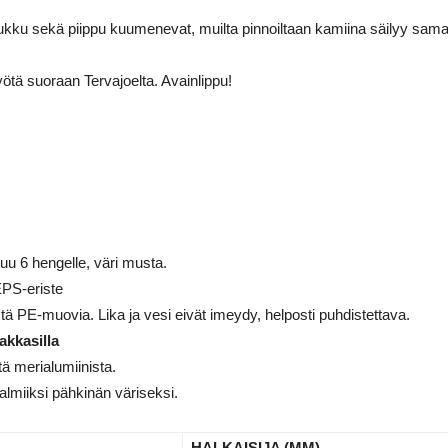
kku sekä piippu kuumenevat, muilta pinnoiltaan kamiina säilyy sama
ötä suoraan Tervajoelta. Avainlippu!
tuu 6 hengelle, väri musta.
EPS-eriste
stä PE-muovia. Lika ja vesi eivät imeydy, helposti puhdistettava.
akkasilla
ä merialumiinista.
almiiksi pähkinän väriseksi.
HALKAISIJA (MM)